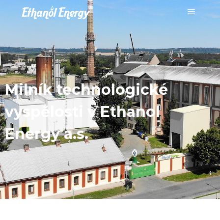
Milník technologické
vyspělosti v Ethanol
Energy a.s.