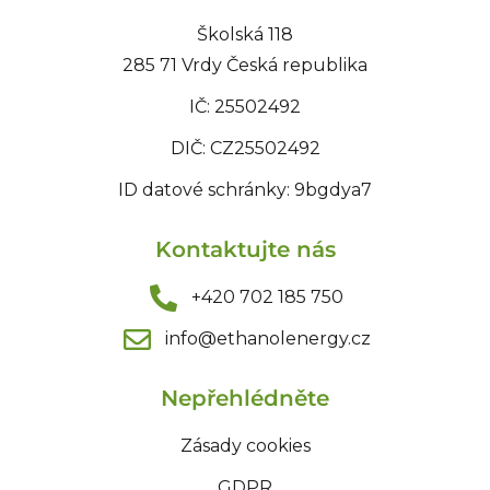
Školská 118
285 71 Vrdy Česká republika
IČ: 25502492
DIČ: CZ25502492
ID datové schránky: 9bgdya7
Kontaktujte nás
+420 702 185 750
info@ethanolenergy.cz​
Nepřehlédněte
Zásady cookies
GDPR