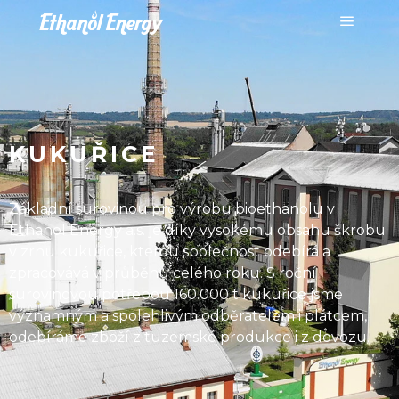
KUKUŘICE
Základní surovinou pro výrobu bioethanolu v
Ethanol Energy a.s. je díky vysokému obsahu škrobu
v zrnu kukuřice, kterou společnost odebírá a
zpracovává v průběhu celého roku.​ S roční
surovinovou potřebou 160.000 t kukuřice jsme
významným a spolehlivým odběratelem i plátcem,
odebíráme zboží z tuzemské produkce i z dovozu.