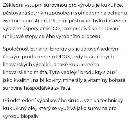
Základní vstupní surovinou pro výrobu je kukuřice,
pěstovaná šetrným způsobem s ohledem na ochranu
životního prostředí. Při jejím pěstování bylo dosaženo
výrazné úspory emisí CO₂, což přispívá ke snižování
uhlíkové stopy celého výrobního procesu.
Společnost Ethanol Energy a.s. je zároveň jediným
českým producentem DDGS, tedy kukuřičných
lihovarských výpalků, a také kukuřičného
lihovarského mláta. Tyto vedlejší produkty slouží
jako kvalitní, na bílkoviny, minerály a vitamíny bohatá
surovina hospodářská zvířata.
Při odstředění výpalkového sirupu vzniká technický
kukuřičný olej, který se využívá jako surovina pro
výrobu biopaliv