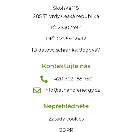
Školská 118
285 71 Vrdy Česká republika
IČ: 25502492
DIČ: CZ25502492
ID datové schránky: 9bgdya7
Kontaktujte nás
+420 702 185 750
info@ethanolenergy.cz​
Nepřehlédněte
Zásady cookies
GDPR