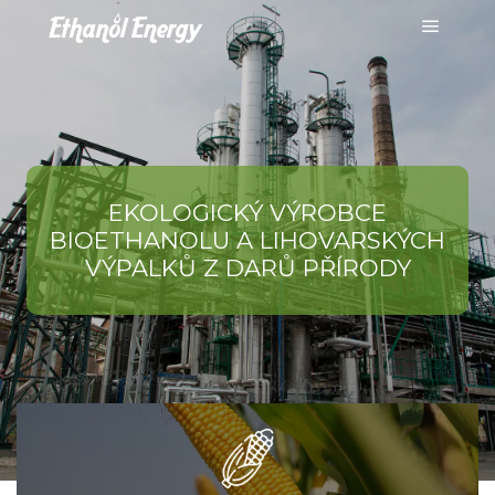
EKOLOGICKÝ VÝROBCE
EKOLOGICKÝ VÝROBCE
BIOETHANOLU A LIHOVARSKÝCH
BIOETHANOLU A LIHOVARSKÝCH
VÝPALKŮ Z DARŮ PŘÍRODY
VÝPALKŮ Z DARŮ PŘÍRODY