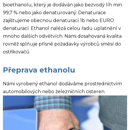
bioethanolu, který je dodáván jako bezvodý líh min.
99,7 % nebo jako denaturovaný. Denaturace
zajištujeme obecnou denaturací 1b nebo EURO
denaturací. Ethanol nalézá celou řadu uplatnění v
mnoho dalších odvětvích. Námi dosahovaná kvalita
rovněž splňuje přísné požadavky výrobců směsí do
ostřikovačů.
Přeprava ethanolu
Námi vyrobený ethanol dodáváme prostřednictvím
automobilových nebo železničních cisteren.