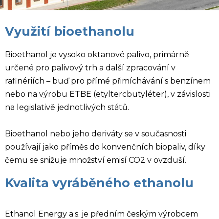
Využití bioethanolu
Bioethanol je vysoko oktanové palivo, primárně
určené pro palivový trh a další zpracování v
rafinériích – buď pro přímé přimíchávání s benzínem
nebo na výrobu ETBE (etyltercbutyléter), v závislosti
na legislativě jednotlivých států.
Bioethanol nebo jeho deriváty se v současnosti
používají jako příměs do konvenčních biopaliv, díky
čemu se snižuje množství emisí CO2 v ovzduší.
Kvalita vyráběného ethanolu
Ethanol Energy a.s. je předním českým výrobcem