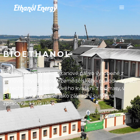
BIOETHANOL
Bioethanol je vysokooktanové palivo vyrobené z
obnovitelných surovin zemědělského původu. Vyrábí
se technologií alkoholového kvašení z biomasy, v
Ethanol Energy a.s. se jako základní surovina
zpracovává
kukuřice
.