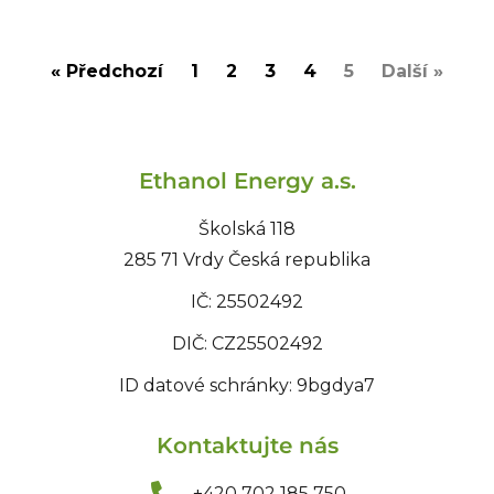
« Předchozí
1
2
3
4
5
Další »
Ethanol Energy a.s.
Školská 118
285 71 Vrdy Česká republika
IČ: 25502492
DIČ: CZ25502492
ID datové schránky: 9bgdya7
Kontaktujte nás
+420 702 185 750