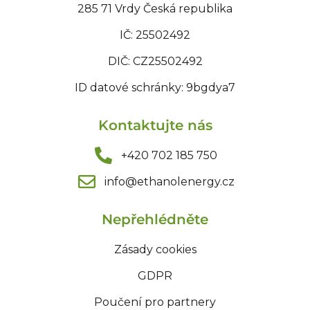
285 71 Vrdy Česká republika
IČ: 25502492
DIČ: CZ25502492
ID datové schránky: 9bgdya7
Kontaktujte nás
+420 702 185 750
info@ethanolenergy.cz​
Nepřehlédněte
Zásady cookies
GDPR
Poučení pro partnery