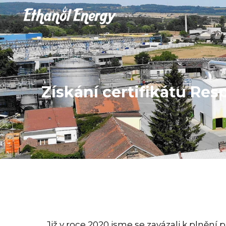
Získání certifikátu Res
Již v roce 2020 jsme se zavázali k plněn