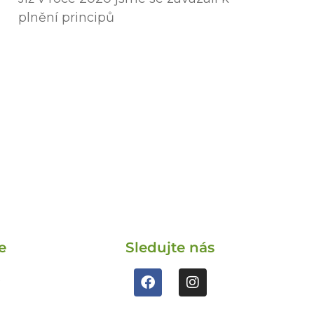
plnění principů
e
Sledujte nás
s