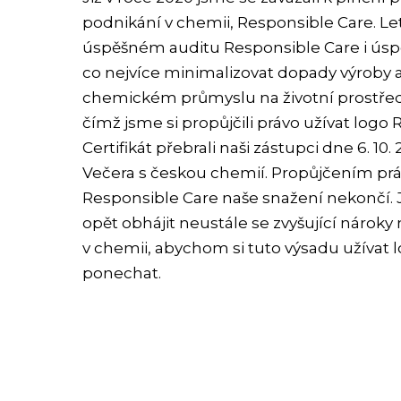
podnikání v chemii, Responsible Care. Leto
úspěšném auditu Responsible Care i úspě
co nejvíce minimalizovat dopady výroby 
chemickém průmyslu na životní prostředí a 
čímž jsme si propůjčili právo užívat logo
Certifikát přebrali naši zástupci dne 6. 10. 2
Večera s českou chemií. Propůjčením prá
Responsible Care naše snažení nekončí. 
opět obhájit neustále se zvyšující nárok
v chemii, abychom si tuto výsadu užívat 
ponechat.