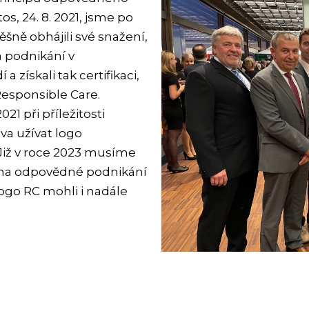
s, 24. 8. 2021, jsme po
šně obhájili své snažení,
a podnikání v
získali tak certifikaci,
 Responsible Care.
021 při příležitosti
va užívat logo
Již v roce 2023 musíme
y na odpovědné podnikání
logo RC mohli i nadále