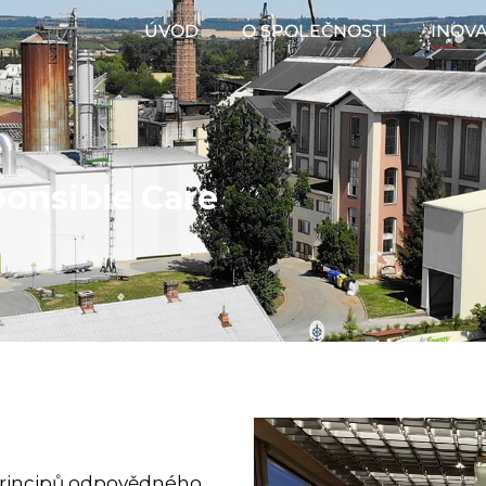
ÚVOD
O SPOLEČNOSTI
INOV
ponsible Care
í principů odpovědného